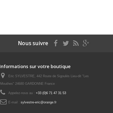
Nous suivre
Informations sur votre boutique
Eric SYLVESTRE, 442 Route de Sigoulès Lieu-dit "Les
Mouthes" 24680 GARDONNE France
Appelez-nous au :
+33 (0)6 71 47 31 53
E-mail :
sylvestre-eric@orange.fr