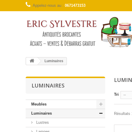
Appelez-nous au :
0671473153
Luminaires
LUMIN
LUMINAIRES
Tri
--
Meubles
Luminaires
Résultats 1
Lustres
Lampes