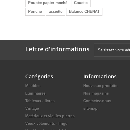
Poupée papier maché
Couette
Poncho
assiette
Balance CHENAT
Lettre d'informations
Catégories
Informations
Meubles
Nouveaux produits
Luminaires
Nos magasins
Tableaux - livres
Contactez-nous
Vintage
sitemap
Matériaux et vieilles pierres
Vieux vétements - linge