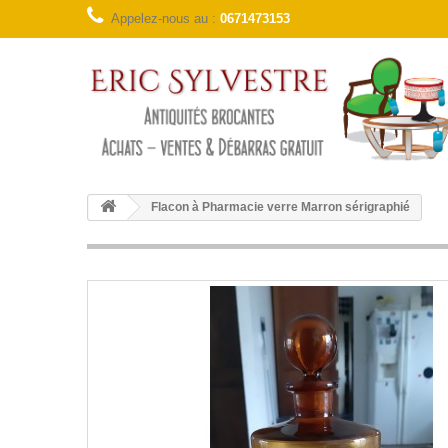
Appelez-nous au :
0671473153
Flacon à Pharmacie verre Marron sérigraphié