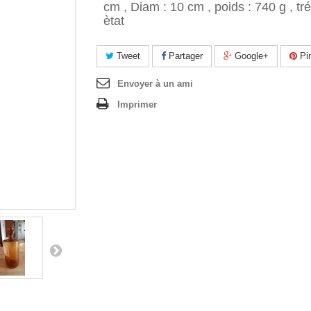
cm , Diam : 10 cm , poids : 740 g , tr
ètat
Tweet
Partager
Google+
Pin
Envoyer à un ami
Imprimer