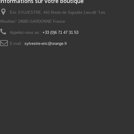
Informations sur votre boutique
Eric SYLVESTRE, 442 Route de Sigoulès Lieu-dit "Les
Mouthes" 24680 GARDONNE France
Appelez-nous au :
+33 (0)6 71 47 31 53
E-mail :
sylvestre-eric@orange.fr