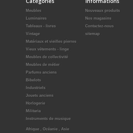
Catégories
Informations
Meubles
Nouveaux produits
Luminaires
Nos magasins
Tableaux - livres
Contactez-nous
Vintage
sitemap
Matériaux et vieilles pierres
Vieux vétements - linge
Meubles de collectivité
Meubles de métier
Parfums anciens
Bibelots
Industriels
Jouets anciens
Horlogerie
Militaria
Instruments de musique
Afrique , Océanie , Asie