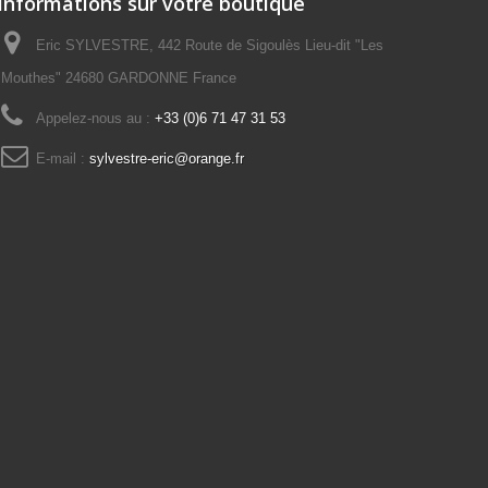
Informations sur votre boutique
Eric SYLVESTRE, 442 Route de Sigoulès Lieu-dit "Les
Mouthes" 24680 GARDONNE France
Appelez-nous au :
+33 (0)6 71 47 31 53
E-mail :
sylvestre-eric@orange.fr