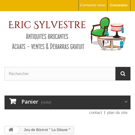
Contactez-nous
Connexion
Panier
(vide)
contact
plan du site
Jeu de Bistrot " La Gitane "