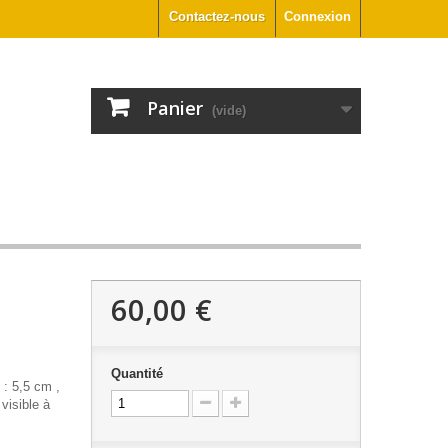
Contactez-nous
Connexion
Panier
(vide)
60,00 €
Quantité
 : 5,5 cm ,
visible à
€