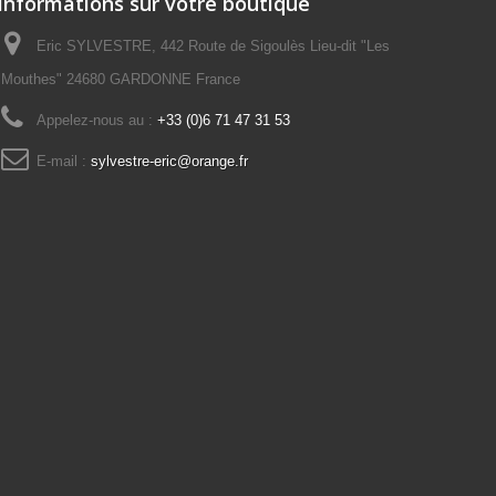
Informations sur votre boutique
Eric SYLVESTRE, 442 Route de Sigoulès Lieu-dit "Les
Mouthes" 24680 GARDONNE France
Appelez-nous au :
+33 (0)6 71 47 31 53
E-mail :
sylvestre-eric@orange.fr