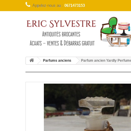
Appelez-nous au :
0671473153
Parfums anciens
Parfum ancien Yardly Perfum