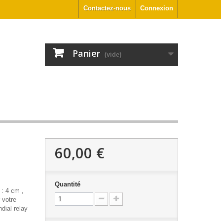
Contactez-nous
Connexion
Panier
(vide)
60,00 €
Quantité
: 4 cm ,
 votre
dial relay