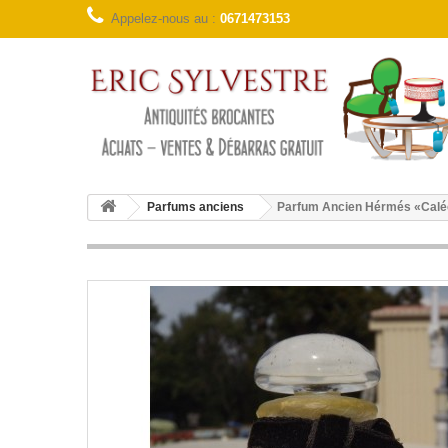
Appelez-nous au :
0671473153
Parfums anciens
Parfum Ancien Hérmés «Cal