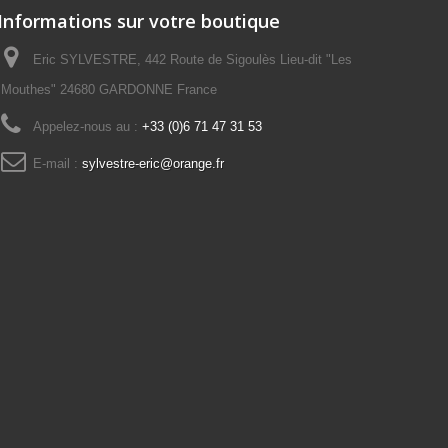
Informations sur votre boutique
Eric SYLVESTRE, 442 Route de Sigoulès Lieu-dit "Les
Mouthes" 24680 GARDONNE France
Appelez-nous au :
+33 (0)6 71 47 31 53
E-mail :
sylvestre-eric@orange.fr