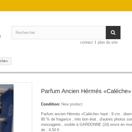
contact
plan du site
éche»
Parfum Ancien Hérmés «Caléche»
Condition:
New product
Parfum ancien Hérmés «Caléche» haut : 9 cm , diam 
80 % de fragance , très bon ètat , d'autres photos sur
messagerie , visible à GARDONNE (24) envoi en mon
de : 4,50 €